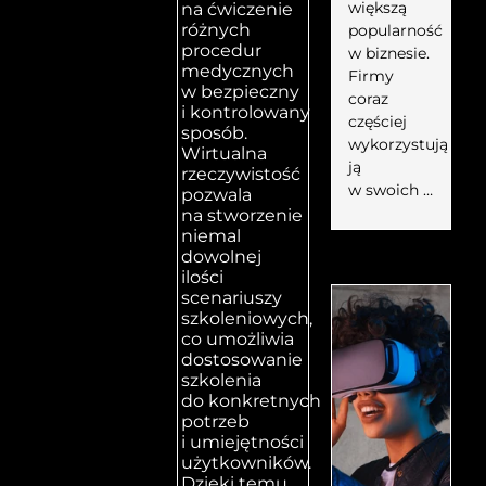
większą
na ćwiczenie
różnych
popularność
procedur
w biznesie.
medycznych
Firmy
w bezpieczny
coraz
i kontrolowany
częściej
sposób.
wykorzystują
Wirtualna
ją
rzeczywistość
w swoich …
pozwala
na stworzenie
niemal
dowolnej
ilości
scenariuszy
szkoleniowych,
co umożliwia
dostosowanie
szkolenia
do konkretnych
potrzeb
i umiejętności
użytkowników.
Dzięki temu