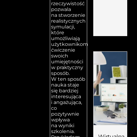
rzeczywistość
pozwala
na stworzenie
realistycznych
symulacji,
które
umożliwiają
użytkownikom
ćwiczenie
swoich
umiejętności
w praktyczny
sposób.
W ten sposób
nauka staje
się bardziej
interesująca
i angażująca,
co
pozytywnie
wpływa
na wyniki
szkolenia.
Wirtualna