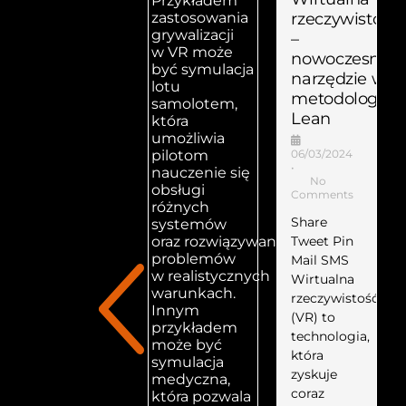
Przykładem
rzeczywistość
zastosowania
grywalizacji
–
w VR może
nowoczesne
być symulacja
narzędzie w
lotu
metodologii
samolotem,
Lean
która
umożliwia
06/03/2024
pilotom
•
nauczenie się
No
obsługi
Comments
różnych
Share
systemów
Tweet Pin
oraz rozwiązywania
problemów
Mail SMS
w realistycznych
Wirtualna
warunkach.
rzeczywistość
Innym
(VR) to
przykładem
technologia,
może być
która
symulacja
zyskuje
medyczna,
coraz
która pozwala