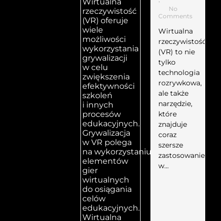
Wirtualna
•
No
rzeczywistość
Comments
(VR) oferuje
wiele
Wirtualna
możliwości
rzeczywistość
wykorzystania
(VR) to nie
grywalizacji
tylko
w celu
technologia
zwiększenia
rozrywkowa,
efektywności
ale także
szkoleń
narzędzie,
i innych
które
procesów
edukacyjnych.
znajduje
Grywalizacja
coraz
w VR polega
szersze
na wykorzystaniu
zastosowanie
elementów
w...
gier
wirtualnych
do osiągania
celów
edukacyjnych.
Wirtualna