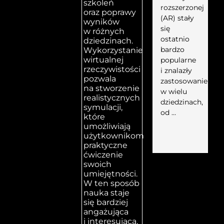
szkoleń
rozszerzonej
oraz poprawy
(AR) stały
wyników
się
w różnych
ostatnio
dziedzinach.
bardzo
Wykorzystanie
wirtualnej
popularne
rzeczywistości
i znalazły
pozwala
zastosowanie
na stworzenie
w wielu
realistycznych
dziedzinach,
symulacji,
od …
które
umożliwiają
użytkownikom
praktyczne
ćwiczenie
swoich
umiejętności.
W ten sposób
nauka staje
się bardziej
angażująca
i interesująca,