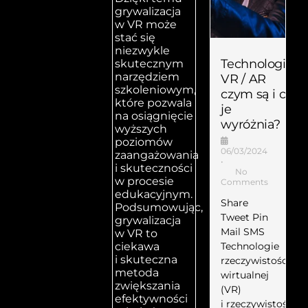
grywalizacja
w VR może
stać się
niezwykle
Technologia
skutecznym
narzędziem
VR / AR
szkoleniowym,
czym są i co
które pozwala
je
na osiągnięcie
wyróżnia?
wyższych
poziomów
06/03/2024
zaangażowania
•
i skuteczności
No
w procesie
Comments
edukacyjnym.
Share
Podsumowując,
Tweet Pin
grywalizacja
Mail SMS
w VR to
Technologie
ciekawa
i skuteczna
rzeczywistości
metoda
wirtualnej
zwiększania
(VR)
efektywności
i rzeczywistości