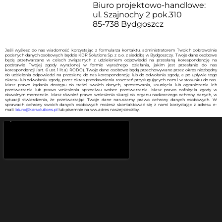
Biuro projektowo-handlowe:
ul. Szajnochy 2 pok.310
85-738 Bydgoszcz
Jeśli wyślesz do nas wiadomość korzystając z formularza kontaktu, administratorem Twoich dobrowolnie
podanych danych osobowych będzie KDR Solutions Sp. z o.o. z siedzibą w Bydgoszczy. Twoje dane osobowe
będą przetwarzane w celach związanych z udzieleniem odpowiedzi na przesłaną korespondencję na
podstawie Twojej zgody wyrażonej w formie wyraźnego działania, jakim jest przesłanie do nas
korespondencji (art. 6 ust. 1 lit.a) RODO). Twoje dane osobowe będą przechowywane przez okres niezbędny
do udzielenia odpowiedzi na przesłaną do nas korespondencję lub do odwołania zgody, a po upływie tego
okresu lub odwołaniu zgody, przez okres przedawnienia roszczeń przysługujących nam i w stosunku do nas.
Masz prawo żądania dostępu do treści swoich danych, sprostowania, usunięcia lub ograniczenia ich
przetwarzania lub prawo wniesienia sprzeciwu wobec przetwarzania. Masz prawo cofnięcia zgody w
dowolnym momencie. Masz również prawo wniesienia skargi do organu nadzorczego ochrony danych, w
sytuacji stwierdzenia, że przetwarzając Twoje dane naruszamy prawo ochrony danych osobowych. W
sprawach ochrony swoich danych osobowych możesz skontaktować się z nami korzystając z adresu e-
mail:
biuro@kdrsolutions.pl
lub pisemnie na ww.adres naszej siedziby.