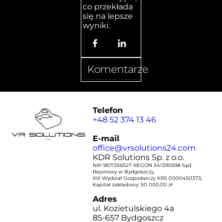
co przekłada
się na lepsze
wyniki.
Komentarze
Telefon
+48 52 374 13 46
E-mail
office@vrsolutions24.com
KDR Solutions Sp. z o.o.
NIP 9671356527 REGON 341390698 Sąd
Rejonowy w Bydgoszczy,
XIII Wydział Gospodarczy KRS 0000450373,
Kapitał zakładowy: 50 000,00 zł
Adres
ul. Kozietulskiego 4a
85-657 Bydgoszcz