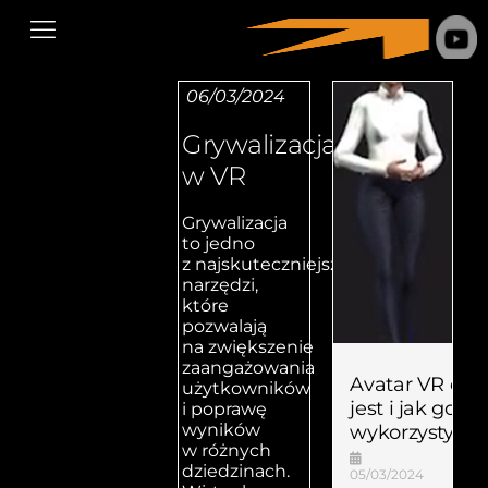
06/03/2024
Grywalizacja
w VR
Grywalizacja
to jedno
z najskuteczniejszych
narzędzi,
które
pozwalają
na zwiększenie
zaangażowania
Avatar VR cz
użytkowników
jest i jak go
i poprawę
wyników
wykorzystywa
w różnych
dziedzinach.
05/03/2024