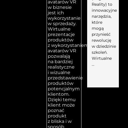
avatarów VR
Reality) to
w biznesie
innowacyjne
jest ich
narzędzia,
wykorzystanie
które
w sprzedaży.
mogą
Wirtualne
przynieść
prezentacje
produktów
rewolucję
z wykorzystaniem
w dziedzinie
avatarów VR
szkoleń.
pozwalają
Wirtualne
na bardziej
…
realistyczne
i wizualne
przedstawienie
produktów
potencjalnym
klientom.
Dzięki temu
klient może
poznać
produkt
z bliska i w
sposób