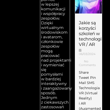
w lepszej
komunikacji
i współpracy
zespołów.
Jakie są
Dzięki
wirtualnym
korzyści
środowiskom
szkoleń w
i avatarom,
technologii
członkowie
VR / AR
zespołów
mogą
06/03/2024
pracować
•
nad projektami
No
i wymieniać
Comments
się
Share
pomysłami
Tweet Pin
w bardziej
Mail SMS
interaktywny
Technologia
i zaangażowany
sposób.
VR (Virtual
Jednym
Reality)
z ciekawszych
i AR
zastosowań
(Augmented