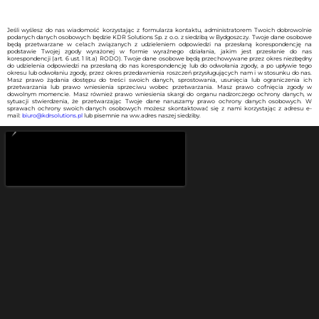
Jeśli wyślesz do nas wiadomość korzystając z formularza kontaktu, administratorem Twoich dobrowolnie
podanych danych osobowych będzie KDR Solutions Sp. z o.o. z siedzibą w Bydgoszczy. Twoje dane osobowe
będą przetwarzane w celach związanych z udzieleniem odpowiedzi na przesłaną korespondencję na
podstawie Twojej zgody wyrażonej w formie wyraźnego działania, jakim jest przesłanie do nas
korespondencji (art. 6 ust. 1 lit.a) RODO). Twoje dane osobowe będą przechowywane przez okres niezbędny
do udzielenia odpowiedzi na przesłaną do nas korespondencję lub do odwołania zgody, a po upływie tego
okresu lub odwołaniu zgody, przez okres przedawnienia roszczeń przysługujących nam i w stosunku do nas.
Masz prawo żądania dostępu do treści swoich danych, sprostowania, usunięcia lub ograniczenia ich
przetwarzania lub prawo wniesienia sprzeciwu wobec przetwarzania. Masz prawo cofnięcia zgody w
dowolnym momencie. Masz również prawo wniesienia skargi do organu nadzorczego ochrony danych, w
sytuacji stwierdzenia, że przetwarzając Twoje dane naruszamy prawo ochrony danych osobowych. W
sprawach ochrony swoich danych osobowych możesz skontaktować się z nami korzystając z adresu e-
mail:
biuro@kdrsolutions.pl
lub pisemnie na ww.adres naszej siedziby.