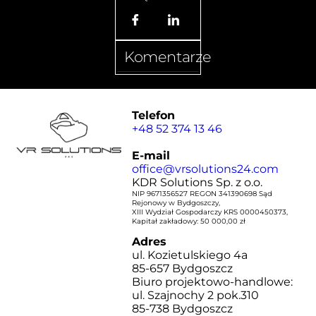
Komentarze
Telefon
+48 52 374 13 46
E-mail
office@vrsolutions24.com
KDR Solutions Sp. z o.o.
NIP 9671356527 REGON 341390698 Sąd
Rejonowy w Bydgoszczy,
XIII Wydział Gospodarczy KRS 0000450373,
Kapitał zakładowy: 50 000,00 zł
Adres
ul. Kozietulskiego 4a
85-657 Bydgoszcz
Biuro projektowo-handlowe:
ul. Szajnochy 2 pok.310
85-738 Bydgoszcz