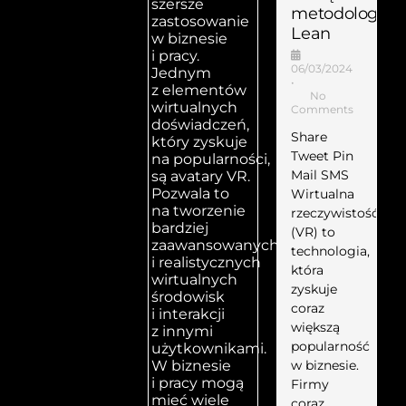
szersze
metodologii
zastosowanie
Lean
w biznesie
i pracy.
06/03/2024
Jednym
•
z elementów
No
wirtualnych
Comments
doświadczeń,
Share
który zyskuje
Tweet Pin
na popularności,
Mail SMS
są avatary VR.
Pozwala to
Wirtualna
na tworzenie
rzeczywistość
bardziej
(VR) to
zaawansowanych
technologia,
i realistycznych
która
wirtualnych
zyskuje
środowisk
coraz
i interakcji
większą
z innymi
popularność
użytkownikami.
w biznesie.
W biznesie
i pracy mogą
Firmy
mieć wiele
coraz