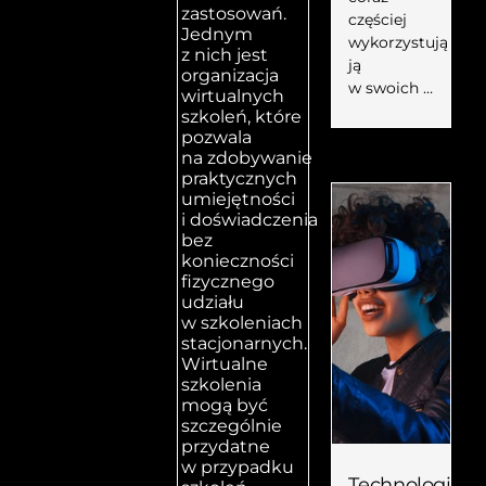
zastosowań.
częściej
Jednym
wykorzystują
z nich jest
ją
organizacja
w swoich …
wirtualnych
szkoleń, które
pozwala
na zdobywanie
praktycznych
umiejętności
i doświadczenia
bez
konieczności
fizycznego
udziału
w szkoleniach
stacjonarnych.
Wirtualne
szkolenia
mogą być
szczególnie
przydatne
w przypadku
Technologia