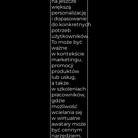
na jeszcze
większą
personalizację
i dopasowanie
do konkretnych
potrzeb
użytkowników.
To może być
ważne
w kontekście
marketingu,
promocji
produktów
lub usług,
a także
w szkoleniach
pracowników,
gdzie
możliwość
wcielania się
w wirtualne
awatary może
być cennym
narzędziem.