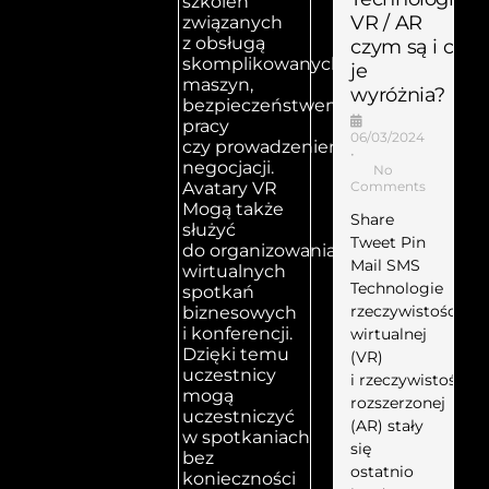
szkoleń
VR / AR
związanych
z obsługą
czym są i co
skomplikowanych
je
maszyn,
wyróżnia?
bezpieczeństwem
pracy
06/03/2024
czy prowadzeniem
•
negocjacji.
No
Comments
Avatary VR
Mogą także
Share
służyć
Tweet Pin
do organizowania
Mail SMS
wirtualnych
Technologie
spotkań
rzeczywistości
biznesowych
i konferencji.
wirtualnej
Dzięki temu
(VR)
uczestnicy
i rzeczywistości
mogą
rozszerzonej
uczestniczyć
(AR) stały
w spotkaniach
się
bez
ostatnio
konieczności