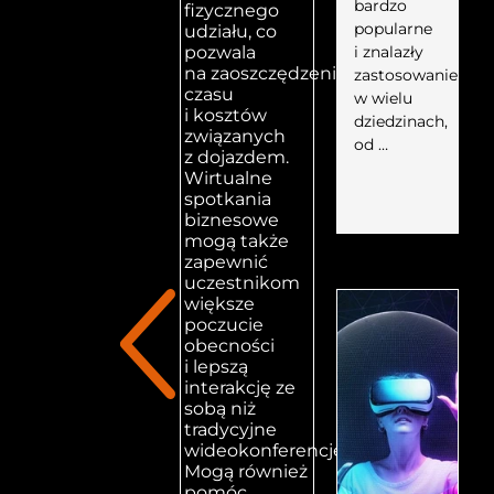
bardzo
fizycznego
popularne
udziału, co
i znalazły
pozwala
na zaoszczędzenie
zastosowanie
czasu
w wielu
i kosztów
dziedzinach,
związanych
od …
z dojazdem.
Wirtualne
spotkania
biznesowe
mogą także
zapewnić
uczestnikom
większe
poczucie
obecności
i lepszą
interakcję ze
sobą niż
tradycyjne
wideokonferencje.
Mogą również
pomóc