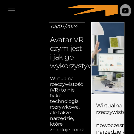
05/03/2024
Avatar VR
czym jest
i jak go
wykorzystywać?
Wirtualna
rzeczywistość
(VR) to nie
tylko
technologia
Wirtualna
rozrywkowa,
rzeczywistość
ale także
–
narzędzie,
które
nowoczesne
znajduje coraz
narzędzie w